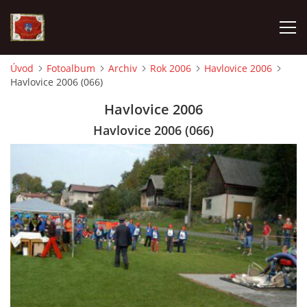
Úvod
Fotoalbum
Archiv
Rok 2006
Havlovice 2006
Havlovice 2006 (066)
AKTUALITY
Havlovice 2006
SDH HAVLOVICE
Havlovice 2006 (066)
VÝJEZDOVÁ JEDNOTKA
KROUŽEK MLADÝCH HASIČŮ
OHLÁŠENÍ PÁLENÍ
KONTAKT