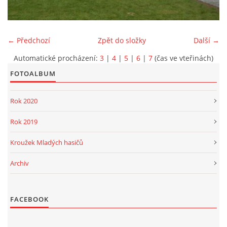
PROJEKT DOPRAVNÍ AUTOMOBIL
← Předchozí
Zpět do složky
Další →
Automatické procházení:
3
|
4
|
5
|
6
|
7
(čas ve vteřinách)
FOTOALBUM
SH ČMS - Sbor dobrovolných hasičů Havlovice
Havlovice 377
Rok 2020
542 32 Úpice
IČ: 65715764
Rok 2019
hasici.havlovice@seznam.cz
Kroužek Mladých hasičů
Archiv
© 2026 eStránky.cz
|
WebSlice
|
Tisk
|
Aktualizováno: 14. 6. 2026
|
Nahoru ↑
FACEBOOK