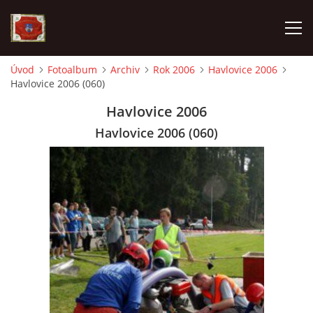
Úvod
Fotoalbum
Archiv
Rok 2006
Havlovice 2006
Havlovice 2006 (060)
AKTUALITY
Havlovice 2006
SDH HAVLOVICE
Havlovice 2006 (060)
VÝJEZDOVÁ JEDNOTKA
KROUŽEK MLADÝCH HASIČŮ
OHLÁŠENÍ PÁLENÍ
KONTAKT