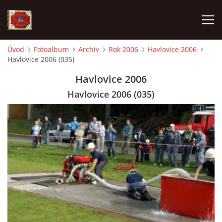
Úvod
Fotoalbum
Archiv
Rok 2006
Havlovice 2006
Havlovice 2006 (035)
AKTUALITY
Havlovice 2006
SDH HAVLOVICE
Havlovice 2006 (035)
VÝJEZDOVÁ JEDNOTKA
KROUŽEK MLADÝCH HASIČŮ
OHLÁŠENÍ PÁLENÍ
KONTAKT