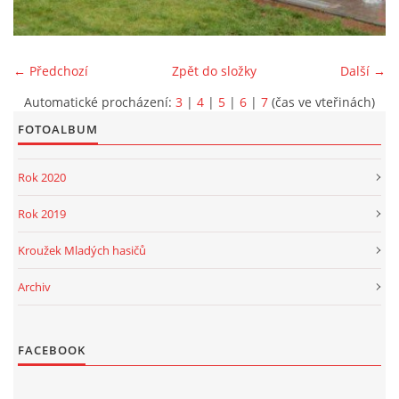
PROJEKT DOPRAVNÍ AUTOMOBIL
← Předchozí
Zpět do složky
Další →
Automatické procházení:
3
|
4
|
5
|
6
|
7
(čas ve vteřinách)
FOTOALBUM
SH ČMS - Sbor dobrovolných hasičů Havlovice
Havlovice 377
Rok 2020
542 32 Úpice
IČ: 65715764
Rok 2019
hasici.havlovice@seznam.cz
Kroužek Mladých hasičů
Archiv
© 2026 eStránky.cz
|
WebSlice
|
Tisk
|
Aktualizováno: 14. 6. 2026
|
Nahoru ↑
FACEBOOK