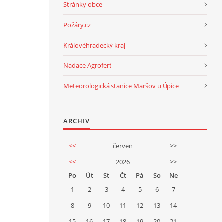
Stránky obce
Požáry.cz
Královéhradecký kraj
Nadace Agrofert
Meteorologická stanice Maršov u Úpice
ARCHIV
<<
červen
>>
<<
2026
>>
Po
Út
St
Čt
Pá
So
Ne
1
2
3
4
5
6
7
8
9
10
11
12
13
14
15
16
17
18
19
20
21