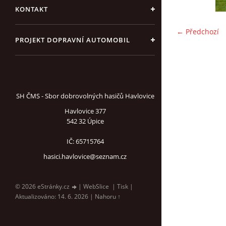
KONTAKT
← Předchozí
PROJEKT DOPRAVNÍ AUTOMOBIL
SH ČMS - Sbor dobrovolných hasičů Havlovice
Havlovice 377
542 32 Úpice
IČ: 65715764
hasici.havlovice@seznam.cz
© 2026 eStránky.cz
|
WebSlice
|
Tisk
|
Aktualizováno: 14. 6. 2026
|
Nahoru ↑