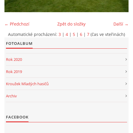
PROJEKT DOPRAVNÍ AUTOMOBIL
← Předchozí
Zpět do složky
Další →
Automatické procházení:
3
|
4
|
5
|
6
|
7
(čas ve vteřinách)
FOTOALBUM
SH ČMS - Sbor dobrovolných hasičů Havlovice
Havlovice 377
Rok 2020
542 32 Úpice
IČ: 65715764
Rok 2019
hasici.havlovice@seznam.cz
Kroužek Mladých hasičů
Archiv
© 2026 eStránky.cz
|
WebSlice
|
Tisk
|
Aktualizováno: 14. 6. 2026
|
Nahoru ↑
FACEBOOK