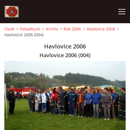
Úvod
Fotoalbum
Archiv
Rok 2006
Havlovice 2006
Havlovice 2006 (004)
AKTUALITY
Havlovice 2006
SDH HAVLOVICE
Havlovice 2006 (004)
VÝJEZDOVÁ JEDNOTKA
KROUŽEK MLADÝCH HASIČŮ
OHLÁŠENÍ PÁLENÍ
KONTAKT