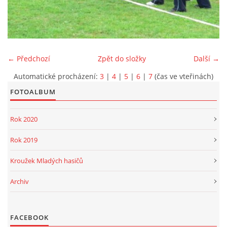
PROJEKT DOPRAVNÍ AUTOMOBIL
← Předchozí
Zpět do složky
Další →
Automatické procházení:
3
|
4
|
5
|
6
|
7
(čas ve vteřinách)
SH ČMS - Sbor dobrovolných hasičů Havlovice
Havlovice 377
FOTOALBUM
542 32 Úpice
Rok 2020
IČ: 65715764
hasici.havlovice@seznam.cz
Rok 2019
Kroužek Mladých hasičů
© 2026 eStránky.cz
|
WebSlice
|
Tisk
|
Aktualizováno: 14. 6. 2026
|
Nahoru ↑
Archiv
FACEBOOK