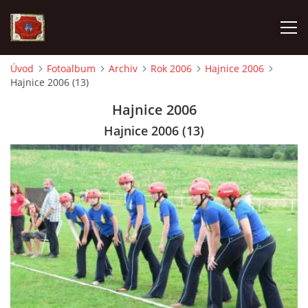
Úvod
Fotoalbum
Archiv
Rok 2006
Hajnice 2006
Hajnice 2006 (13)
AKTUALITY
Hajnice 2006
SDH HAVLOVICE
Hajnice 2006 (13)
VÝJEZDOVÁ JEDNOTKA
KROUŽEK MLADÝCH HASIČŮ
OHLÁŠENÍ PÁLENÍ
KONTAKT