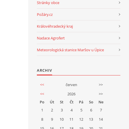
Stránky obce
Požáry.cz
Královéhradecký kraj
Nadace Agrofert
Meteorologická stanice Maršov u Úpice
ARCHIV
<<
červen
>>
<<
2026
>>
Po
Út
St
Čt
Pá
So
Ne
1
2
3
4
5
6
7
8
9
10
11
12
13
14
15
16
17
18
19
20
21