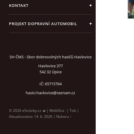
KONTAKT
PROJEKT DOPRAVNÍ AUTOMOBIL
SH ČMS - Sbor dobrovolných hasičů Havlovice
Havlovice 377
542 32 Úpice
IČ: 65715764
hasici.havlovice@seznam.cz
© 2026 eStránky.cz
|
WebSlice
|
Tisk
|
Aktualizováno: 14. 6. 2026
|
Nahoru ↑