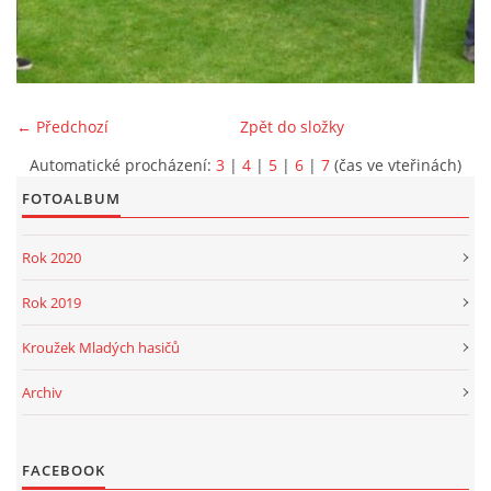
PROJEKT DOPRAVNÍ AUTOMOBIL
← Předchozí
Zpět do složky
Automatické procházení:
3
|
4
|
5
|
6
|
7
(čas ve vteřinách)
SH ČMS - Sbor dobrovolných hasičů Havlovice
Havlovice 377
FOTOALBUM
542 32 Úpice
Rok 2020
IČ: 65715764
hasici.havlovice@seznam.cz
Rok 2019
Kroužek Mladých hasičů
© 2026 eStránky.cz
|
WebSlice
|
Tisk
|
Aktualizováno: 14. 6. 2026
|
Nahoru ↑
Archiv
FACEBOOK