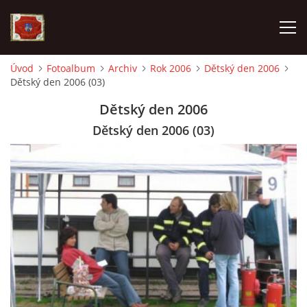
Úvod
Fotoalbum
Archiv
Rok 2006
Dětský den 2006
Dětský den 2006 (03)
AKTUALITY
Dětský den 2006
SDH HAVLOVICE
Dětský den 2006 (03)
VÝJEZDOVÁ JEDNOTKA
KROUŽEK MLADÝCH HASIČŮ
OHLÁŠENÍ PÁLENÍ
KONTAKT