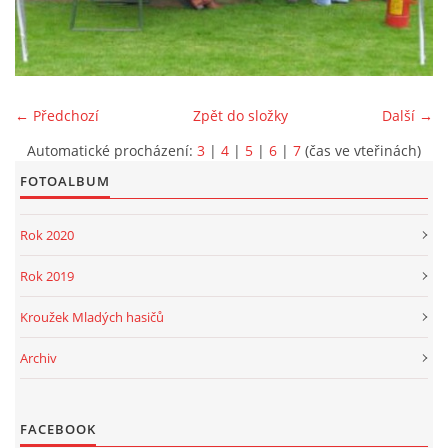
PROJEKT DOPRAVNÍ AUTOMOBIL
← Předchozí
Zpět do složky
Další →
Automatické procházení:
3
|
4
|
5
|
6
|
7
(čas ve vteřinách)
SH ČMS - Sbor dobrovolných hasičů Havlovice
Havlovice 377
FOTOALBUM
542 32 Úpice
Rok 2020
IČ: 65715764
hasici.havlovice@seznam.cz
Rok 2019
Kroužek Mladých hasičů
© 2026 eStránky.cz
|
WebSlice
|
Tisk
|
Aktualizováno: 14. 6. 2026
|
Nahoru ↑
Archiv
FACEBOOK