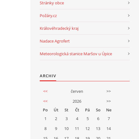
Stránky obce
Požáry.cz
Královéhradecký kraj
Nadace Agrofert
Meteorologická stanice Maršov u Úpice
ARCHIV
<<
červen
>>
<<
2026
>>
Po
Út
St
Čt
Pá
So
Ne
1
2
3
4
5
6
7
8
9
10
11
12
13
14
15
16
17
18
19
20
21