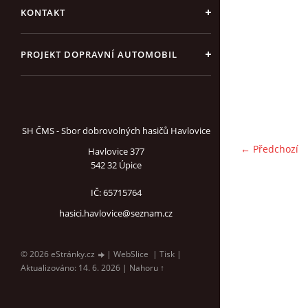
KONTAKT
PROJEKT DOPRAVNÍ AUTOMOBIL
SH ČMS - Sbor dobrovolných hasičů Havlovice
← Předchozí
Havlovice 377
542 32 Úpice
IČ: 65715764
hasici.havlovice@seznam.cz
© 2026 eStránky.cz
|
WebSlice
|
Tisk
|
Aktualizováno: 14. 6. 2026
|
Nahoru ↑