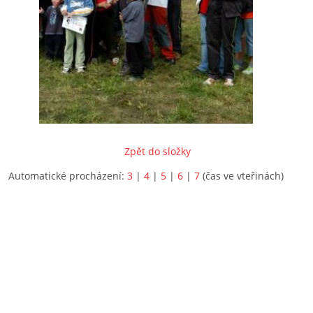
Zpět do složky
Automatické procházení:
3
|
4
|
5
|
6
|
7
(čas ve vteřinách)