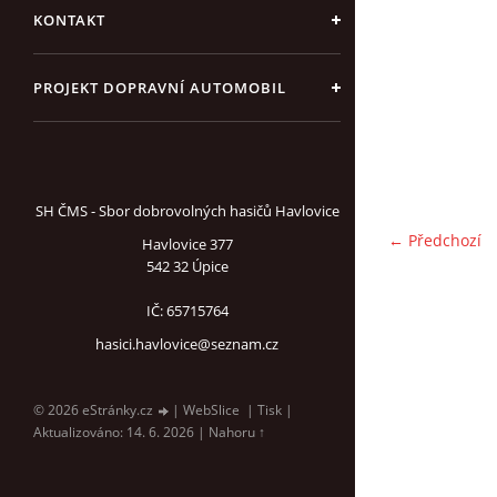
KONTAKT
PROJEKT DOPRAVNÍ AUTOMOBIL
SH ČMS - Sbor dobrovolných hasičů Havlovice
← Předchozí
Havlovice 377
542 32 Úpice
IČ: 65715764
hasici.havlovice@seznam.cz
© 2026 eStránky.cz
|
WebSlice
|
Tisk
|
Aktualizováno: 14. 6. 2026
|
Nahoru ↑