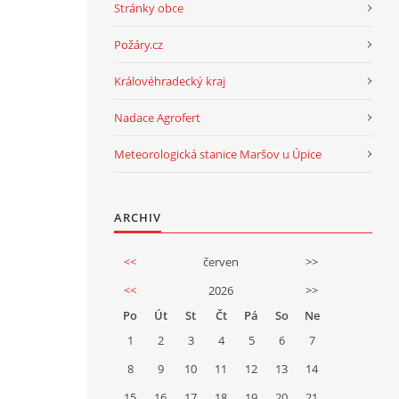
Stránky obce
Požáry.cz
Královéhradecký kraj
Nadace Agrofert
Meteorologická stanice Maršov u Úpice
ARCHIV
<<
červen
>>
<<
2026
>>
Po
Út
St
Čt
Pá
So
Ne
1
2
3
4
5
6
7
8
9
10
11
12
13
14
15
16
17
18
19
20
21