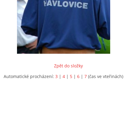
Zpět do složky
Automatické procházení:
3
|
4
|
5
|
6
|
7
(čas ve vteřinách)