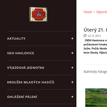
Úvod
Výjezd
Úterý 21. 
22. 8. 2012
AKTUALITY
JSDH Havlovice vy
požárulesní htraba
2x2m. Požár likvi
SDH HAVLOVICE
beze škody. Výjez
VÝJEZDOVÁ JEDNOTKA
Náhledy fotogr
KROUŽEK MLADÝCH HASIČŮ
OHLÁŠENÍ PÁLENÍ