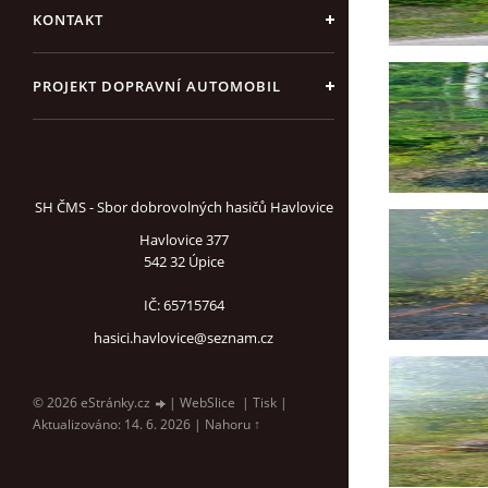
KONTAKT
PROJEKT DOPRAVNÍ AUTOMOBIL
SH ČMS - Sbor dobrovolných hasičů Havlovice
Havlovice 377
542 32 Úpice
IČ: 65715764
hasici.havlovice@seznam.cz
© 2026 eStránky.cz
|
WebSlice
|
Tisk
|
Aktualizováno: 14. 6. 2026
|
Nahoru ↑