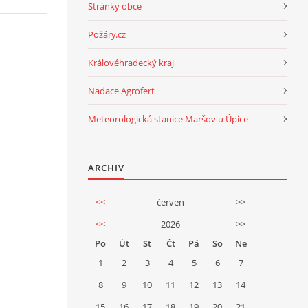
Stránky obce
Požáry.cz
Královéhradecký kraj
Nadace Agrofert
Meteorologická stanice Maršov u Úpice
ARCHIV
<<
červen
>>
<<
2026
>>
Po
Út
St
Čt
Pá
So
Ne
1
2
3
4
5
6
7
8
9
10
11
12
13
14
15
16
17
18
19
20
21