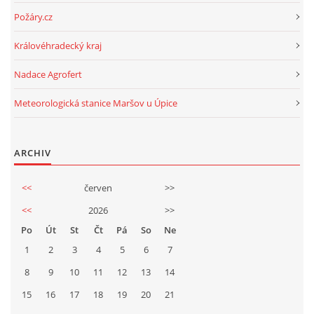
Požáry.cz
Královéhradecký kraj
Nadace Agrofert
Meteorologická stanice Maršov u Úpice
ARCHIV
<<
červen
>>
<<
2026
>>
Po
Út
St
Čt
Pá
So
Ne
1
2
3
4
5
6
7
8
9
10
11
12
13
14
15
16
17
18
19
20
21