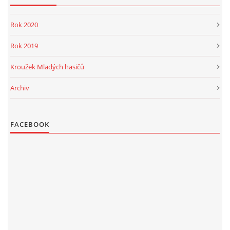
PROJEKT DOPRAVNÍ AUTOMOBIL
Rok 2020
Rok 2019
Kroužek Mladých hasičů
SH ČMS - Sbor dobrovolných hasičů Havlovice
Archiv
Havlovice 377
542 32 Úpice
IČ: 65715764
FACEBOOK
hasici.havlovice@seznam.cz
© 2026 eStránky.cz
|
WebSlice
|
Tisk
|
Aktualizováno: 14. 6. 2026
|
Nahoru ↑