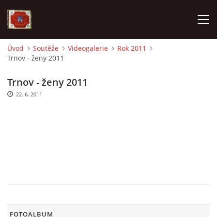
Úvod
Soutěže
Videogalerie
Rok 2011
Trnov - ženy 2011
AKTUALITY
Trnov - ženy 2011
SDH HAVLOVICE
22. 6. 2011
VÝJEZDOVÁ JEDNOTKA
KROUŽEK MLADÝCH HASIČŮ
OHLÁŠENÍ PÁLENÍ
KONTAKT
FOTOALBUM