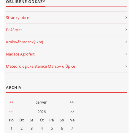
OBLÍBENÉ ODKAZY
Stránky obce
Požáry.cz
Královéhradecký kraj
Nadace Agrofert
Meteorologická stanice Maršov u Úpice
ARCHIV
<<
červen
>>
<<
2026
>>
Po
Út
St
Čt
Pá
So
Ne
1
2
3
4
5
6
7