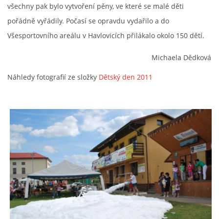
všechny pak bylo vytvoření pěny, ve které se malé děti
PROJEKT DOPRAVNÍ AUTOMOBIL
pořádně vyřádily. Počasí se opravdu vydařilo a do
Všesportovního areálu v Havlovicích přilákalo okolo 150 dětí.
Michaela Dědková
SH ČMS - Sbor dobrovolných hasičů Havlovice
Náhledy fotografií ze složky
Dětský den 2011
Havlovice 377
542 32 Úpice
IČ: 65715764
hasici.havlovice@seznam.cz
© 2026 eStránky.cz
|
WebSlice
|
Tisk
|
Aktualizováno: 14. 6. 2026
|
Nahoru ↑