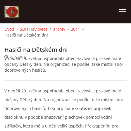
Úvod
SDH Havlovice
archiv
2011
Hasiči na Dětském dni
AKTUALITY
Hasiči na Dětském dni
SDH HAVLOVICE
29. 5. 2011
V neděli 29. května uspořádala obec Havlovice pro své malé
občany Dětský den. Na organizaci se podílel také místní sbor
dobrovolných hasičů.
VÝJEZDOVÁ JEDNOTKA
KROUŽEK MLADÝCH HASIČŮ
V neděli 29. května uspořádala obec Havlovice pro své malé
občany Dětský den. Na organizaci se podílel také místní sbor
OHLÁŠENÍ PÁLENÍ
dobrovolných hasičů. Ti si pro malé soutěžící připravili
disciplínu v podobě shazování plechovek pomocí vodní
KONTAKT
stříkačky, která měla u dětí velký úspěch. Překvapením pro