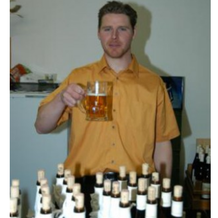
PROJEKT DOPRAVNÍ AUTOMOBIL
SH ČMS - Sbor dobrovolných hasičů Havlovice
Havlovice 377
542 32 Úpice
IČ: 65715764
hasici.havlovice@seznam.cz
© 2026 eStránky.cz
|
WebSlice
|
Tisk
|
Aktualizováno: 14. 6. 2026
|
Nahoru ↑