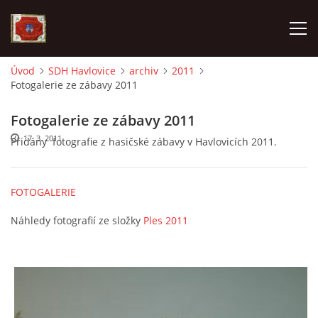
Úvod
SDH Havlovice
archiv
2011
Fotogalerie ze zábavy 2011
AKTUALITY
Fotogalerie ze zábavy 2011
SDH HAVLOVICE
17. 3. 2011
Přidány fotografie z hasičské zábavy v Havlovicích 2011.
VÝJEZDOVÁ JEDNOTKA
FOTOGALERIE
KROUŽEK MLADÝCH HASIČŮ
Náhledy fotografií ze složky
Ples 2011
OHLÁŠENÍ PÁLENÍ
KONTAKT