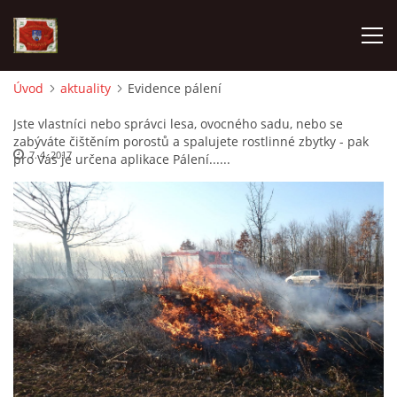
Úvod
aktuality
Evidence pálení
AKTUALITY
Jste vlastníci nebo správci lesa, ovocného sadu, nebo se
zabýváte čištěním porostů a spalujete rostlinné zbytky - pak
7. 4. 2017
pro Vás je určena aplikace Pálení......
SDH HAVLOVICE
VÝJEZDOVÁ JEDNOTKA
KROUŽEK MLADÝCH HASIČŮ
OHLÁŠENÍ PÁLENÍ
KONTAKT