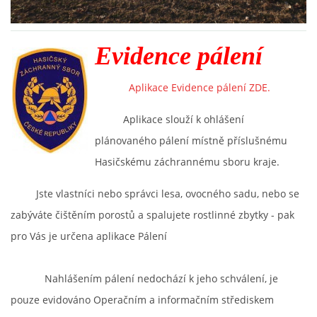
PROJEKT DOPRAVNÍ AUTOMOBIL
Evidence pálení
Aplikace Evidence pálení ZDE.
SH ČMS - Sbor dobrovolných hasičů Havlovice
Aplikace slouží k ohlášení
Havlovice 377
plánovaného pálení místně příslušnému
542 32 Úpice
Hasičskému záchrannému sboru kraje.
IČ: 65715764
hasici.havlovice@seznam.cz
Jste vlastníci nebo správci lesa, ovocného sadu, nebo se
zabýváte čištěním porostů a spalujete rostlinné zbytky - pak
© 2026 eStránky.cz
|
WebSlice
|
Tisk
|
Aktualizováno: 14. 6. 2026
|
pro Vás je určena aplikace Pálení
Nahoru ↑
Nahlášením pálení nedochází k jeho schválení, je
pouze evidováno Operačním a informačním střediskem